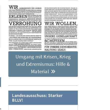
Umgang mit Krisen, Krieg
und Extremismus: Hilfe &
Material
Landesausschuss: Starker
BLLV!
e