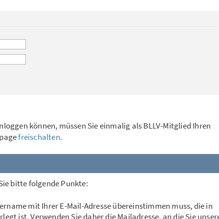
einloggen können, müssen Sie einmalig als BLLV-Mitglied Ihren
epage
freischalten
.
 Sie bitte folgende Punkte:
zername mit Ihrer E-Mail-Adresse übereinstimmen muss, die in
rlegt ist. Verwenden Sie daher die Mailadresse, an die Sie unser