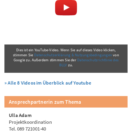
Dies ist ein YouTube-Video. Wenn Sie auf dieses Video klicken,
stimmen Sie
Datenschutzerklärung & Nutzungsbedingungen
von
Google zu. Außerdem stimmen Sie der
Datenschutzrichtlinie des
BLLV
zu.
» Alle 8 Videos im Überblick auf Youtube
Ansprechpartnerin zum Thema
Ulla Adam
Projektkoordination
Tel. 089 721001-40