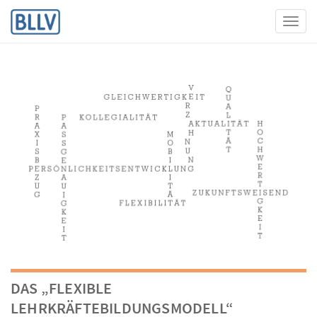
Toggl
DAS „FLEXIBLE
LEHRKRÄFTEBILDUNGSMODELL“