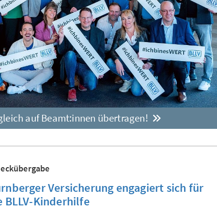
tgleich auf Beamt:innen übertragen!
heckübergabe
rnberger Versicherung engagiert sich für
e BLLV-Kinderhilfe