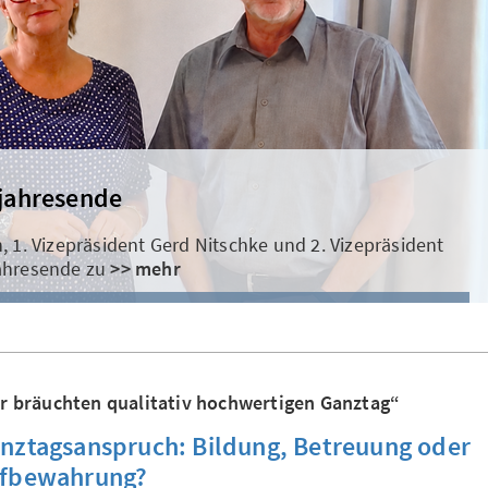
ängst, dennoch ist im Verband noch Luft nach oben für
ulen und in
>> mehr
r bräuchten qualitativ hochwertigen Ganztag“
nztagsanspruch: Bildung, Betreuung oder
fbewahrung?