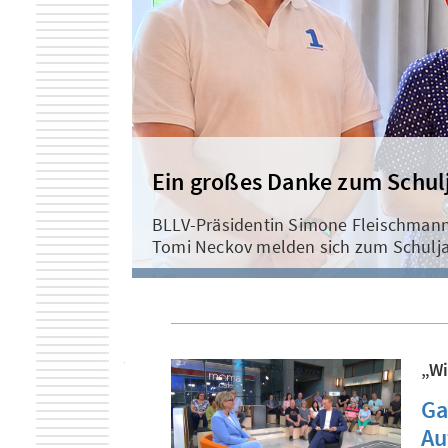
Mannomann!
Eine Präsidentin hat der BLLV schon l
Frauen in Führung - erst Recht an Sch
„Wi
Ga
Au