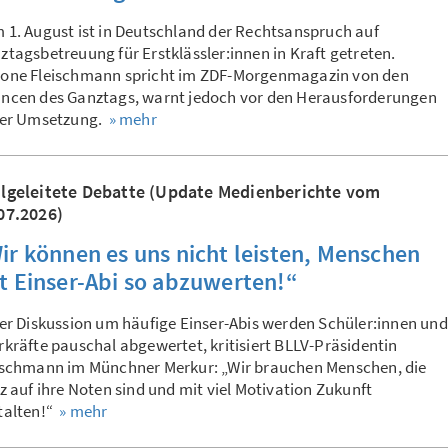
 1. August ist in Deutschland der Rechtsanspruch auf
ztagsbetreuung für Erstklässler:innen in Kraft getreten.
one Fleischmann spricht im ZDF-Morgenmagazin von den
ncen des Ganztags, warnt jedoch vor den Herausforderungen
der Umsetzung.
» mehr
lgeleitete Debatte (Update Medienberichte vom
07.2026)
ir können es uns nicht leisten, Menschen
t Einser-Abi so abzuwerten!“
der Diskussion um häufige Einser-Abis werden Schüler:innen und
rkräfte pauschal abgewertet, kritisiert BLLV-Präsidentin
ischmann im Münchner Merkur: „Wir brauchen Menschen, die
lz auf ihre Noten sind und mit viel Motivation Zukunft
talten!“
» mehr