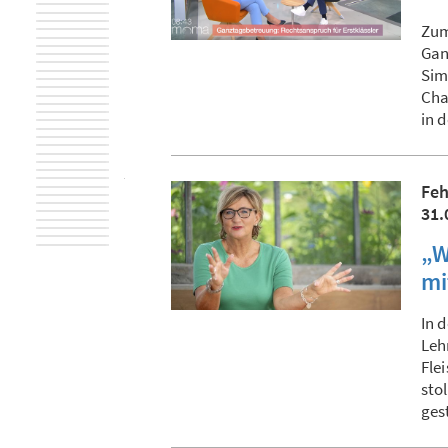
Zum
Gan
Sim
Cha
in 
Feh
31.
„W
mi
In 
Leh
Fle
sto
ges