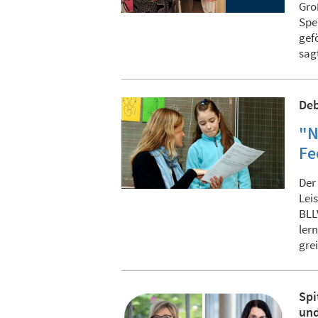
Gro
Spe
gef
sag
Deb
"N
Fe
Der
Lei
BLL
ler
gre
Spi
und