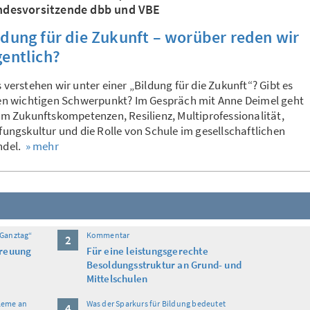
desvorsitzende dbb und VBE
ldung für die Zukunft – worüber reden wir
gentlich?
 verstehen wir unter einer „Bildung für die Zukunft“? Gibt es
en wichtigen Schwerpunkt? Im Gespräch mit Anne Deimel geht
um Zukunftskompetenzen, Resilienz, Multiprofessionalität,
fungskultur und die Rolle von Schule im gesellschaftlichen
ndel.
» mehr
 Ganztag“
Kommentar
2
treuung
Für eine leistungsgerechte
Besoldungsstruktur an Grund- und
Mittelschulen
leme an
Was der Sparkurs für Bildung bedeutet
4