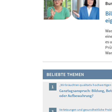
Bun
Bi
ei
Was
ein
es 
Prü
Wa
BELIEBTE THEMEN
„Wir bräuchten qualitativ hochwertigen
1
Ganztagsanspruch: Bildung, Be
oder Aufbewahrung?
Verletzungen und gesundheitliche Prob
3