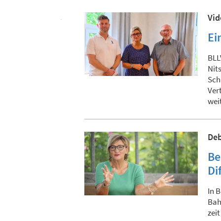
Vid
Ei
BLL
Nit
Sch
Ver
wei
Deb
Be
Di
In 
Bah
zei