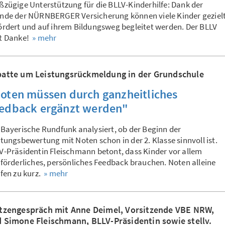
ßzügige Unterstützung für die BLLV-Kinderhilfe: Dank der
nde der NÜRNBERGER Versicherung können viele Kinder geziel
ördert und auf ihrem Bildungsweg begleitet werden. Der BLLV
t Danke!
» mehr
atte um Leistungsrückmeldung in der Grundschule
oten müssen durch ganzheitliches
edback ergänzt werden"
 Bayerische Rundfunk analysiert, ob der Beginn der
stungsbewertung mit Noten schon in der 2. Klasse sinnvoll ist.
V-Präsidentin Fleischmann betont, dass Kinder vor allem
nförderliches, persönliches Feedback brauchen. Noten alleine
ifen zu kurz.
» mehr
tzengespräch mit Anne Deimel, Vorsitzende VBE NRW,
 Simone Fleischmann, BLLV-Präsidentin sowie stellv.