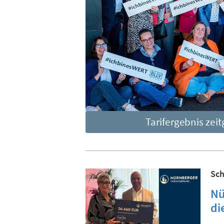
Tarifergebnis zei
Sc
Nü
di