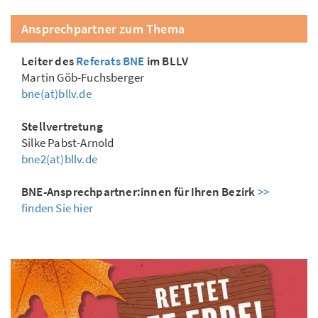
Ansprechpartner zum Thema
Leiter des
Referats BNE
im BLLV
Martin Göb-Fuchsberger
bne(at)bllv.de
Stellvertretung
Silke Pabst-Arnold
bne2(at)bllv.de
BNE-Ansprechpartner:innen für Ihren Bezirk
>>
finden Sie hier