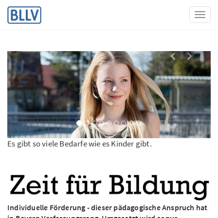
Toggl
Nächstes 
Vorher
Es gibt so viele Bedarfe wie es Kinder gibt.
Individuelle Förderung
- dieser pädagogische Anspruch hat