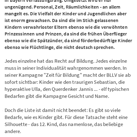
in Bayern Verfassungsrang. Umgesetzt wird er nur
ungenügend. Personal, Zeit, Räumlichkeiten - an allem
mangelt es. Die Vielfalt der Kinder und Jugendlichen aber
ist enorm gewachsen. Da sind die im Stich gelassenen
Kindern verwahrloster Eltern ebenso wie die verwöhnten
Prinzessinnen und Prinzen, da sind die frühen Überflieger
ebenso wie die Spätzünder, da sind förderbedürftige Kinder
ebenso wie Flüchtlinge, die nicht deutsch sprechen.
Jedes einzelne hat das Recht auf Bildung. Jedes einzelne
muss in seiner Individualität wahrgenommen werden. In
seiner Kampagne "Zeit für Bildung" macht der BLLV sie ab
sofort sichtbar: Kinder wie den traurigen Sebastian, die
hyperaktive Ulla, den Querdenker Jannis ... - elf typischen
Bedarfen gibt die Kampagne Gesicht und Name.
Doch die Liste ist damit nicht beendet: Es gibt so viele
Bedarfe, wie es Kinder gibt. Für diese Tatsache steht eine
Silhouette - das 12. Kind, das namenlose, das beliebige
andere.