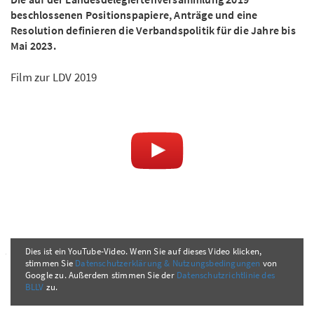
beschlossenen Positionspapiere, Anträge und eine
Resolution definieren die Verbandspolitik für die Jahre bis
Mai 2023.
Film zur LDV 2019
Dies ist ein YouTube-Video. Wenn Sie auf dieses Video klicken,
stimmen Sie
Datenschutzerklärung & Nutzungsbedingungen
von
Google zu. Außerdem stimmen Sie der
Datenschutzrichtlinie des
BLLV
zu.