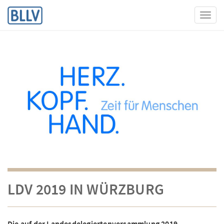
Toggl
LDV 2019 IN WÜRZBURG
Die auf der Landesdelegiertenversammlung 2019