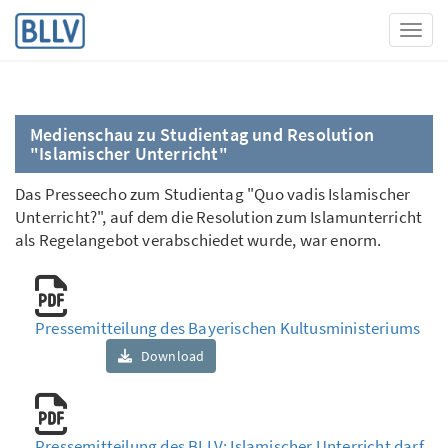
Toggl
Medienschau zu Studientag und Resolution
"Islamischer Unterricht"
Das Presseecho zum Studientag "Quo vadis Islamischer
Unterricht?", auf dem die Resolution zum Islamunterricht
als Regelangebot verabschiedet wurde, war enorm.
Pressemitteilung des Bayerischen Kultusministeriums
Download
Pressemitteilung des BLLV: Islamischer Unterricht darf