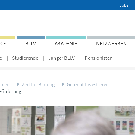
Jobs
ICE
BLLV
AKADEMIE
NETZWERKEN
e
Studierende
Junger BLLV
Pensionisten
emen
Zeit für Bildung
Gerecht.Investieren
e Förderung