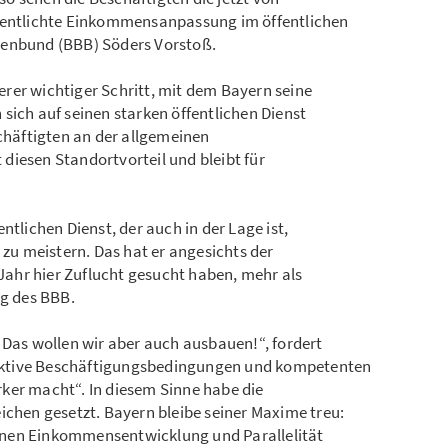
ffentlichte Einkommensanpassung im öffentlichen
tenbund (BBB) Söders Vorstoß.
rer wichtiger Schritt, mit dem Bayern seine
sich auf seinen starken öffentlichen Dienst
schäftigten an der allgemeinen
diesen Standortvorteil und bleibt für
ntlichen Dienst, der auch in der Lage ist,
u meistern. Das hat er angesichts der
ahr hier Zuflucht gesucht haben, mehr als
ng des BBB.
 Das wollen wir aber auch ausbauen!“, fordert
ktive Beschäftigungsbedingungen und kompetenten
ker macht“. In diesem Sinne habe die
ichen gesetzt. Bayern bleibe seiner Maxime treu:
inen Einkommensentwicklung und Parallelität