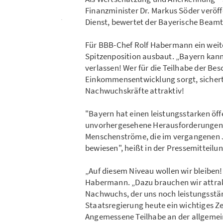
Finanzminister Dr. Markus Söder verö
Dienst, bewertet der Bayerische Beam
Für BBB-Chef Rolf Habermann ein weite
Spitzenposition ausbaut. „Bayern kann 
verlassen! Wer für die Teilhabe der Be
Einkommensentwicklung sorgt, sichert 
Nachwuchskräfte attraktiv!
"Bayern hat einen leistungsstarken öffe
unvorhergesehene Herausforderungen z
Menschenströme, die im vergangenen J
bewiesen", heißt in der Pressemitteilu
„Auf diesem Niveau wollen wir bleiben!
Habermann. „Dazu brauchen wir attra
Nachwuchs, der uns noch leistungsstär
Staatsregierung heute ein wichtiges Ze
Angemessene Teilhabe an der allgeme