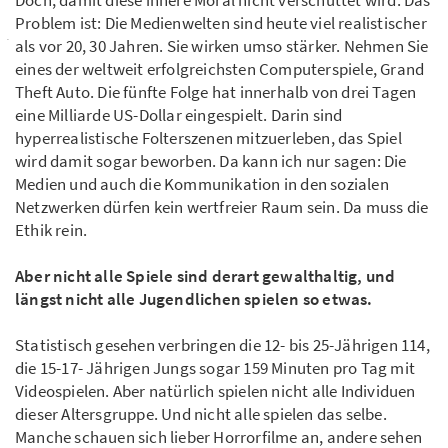
Doch, damit diese innere Moral nicht verschüttet wird. Das
Problem ist: Die Medienwelten sind heute viel realistischer
als vor 20, 30 Jahren. Sie wirken umso stärker. Nehmen Sie
eines der weltweit erfolgreichsten Computerspiele, Grand
Theft Auto. Die fünfte Folge hat innerhalb von drei Tagen
eine Milliarde US-Dollar eingespielt. Darin sind
hyperrealistische Folterszenen mitzuerleben, das Spiel
wird damit sogar beworben. Da kann ich nur sagen: Die
Medien und auch die Kommunikation in den sozialen
Netzwerken dürfen kein wertfreier Raum sein. Da muss die
Ethik rein.
Aber nicht alle Spiele sind derart gewalthaltig, und
längst nicht alle Jugendlichen spielen so etwas.
Statistisch gesehen verbringen die 12- bis 25-Jährigen 114,
die 15-17- Jährigen Jungs sogar 159 Minuten pro Tag mit
Videospielen. Aber natürlich spielen nicht alle Individuen
dieser Altersgruppe. Und nicht alle spielen das selbe.
Manche schauen sich lieber Horrorfilme an, andere sehen