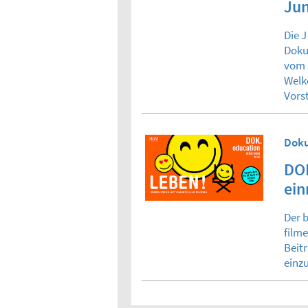
Jun
Die J
Doku
vom D
Welke
Vors
Doku
DOK
ein
Der 
film
Beit
einzu