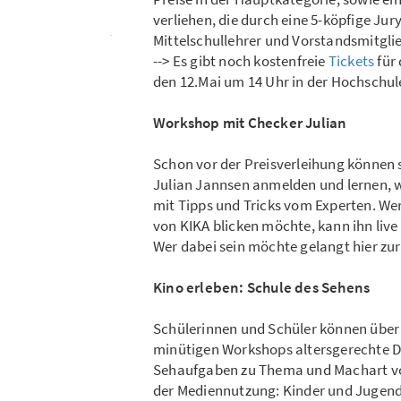
verliehen, die durch eine 5-köpfige Ju
Mittelschullehrer und Vorstandsmitgli
--> Es gibt noch kostenfreie
Tickets
für
den 12.Mai um 14 Uhr in der Hochschul
Workshop mit Checker Julian
Schon vor der Preisverleihung können s
Julian Jannsen anmelden und lernen, w
mit Tipps und Tricks vom Experten. Wer
von KIKA blicken möchte, kann ihn live
Wer dabei sein möchte gelangt hier zu
Kino erleben: Schule des Sehens
Schülerinnen und Schüler können über
minütigen Workshops altersgerechte D
Sehaufgaben zu Thema und Machart von
der Mediennutzung: Kinder und Jugendl