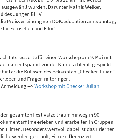
ry ausgewählt wurden. Darunter Mathis Welker,
ed des Jungen BLLV.
 die Preisverleihung von DOK.education am Sonntag,
e für Fernsehen und Film!
ich Interessierte für einen Workshop am 9. Mai mit
ie man entspannt vor der Kamera bleibt, gespickt
 hinter die Kulissen des bekannten „Checker Julian“
 erleben und Fragen mitbringen.
r Anmeldung -->
Workshop mit Checker Julian
 den gesamten Festivalzeitraum hinweg in 90-
okumentarfilme erleben und erarbeiten in Gruppen
 Filmen. Besonders wertvoll dabei ist das Erlernen
iche werden geschult, Filme differenziert