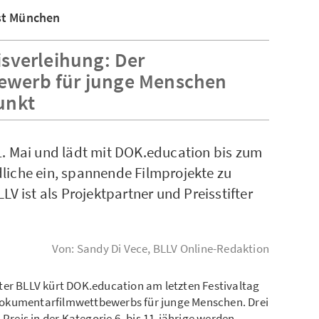
est München
isverleihung: Der
ewerb für junge Menschen
unkt
1. Mai und lädt mit DOK.education bis zum
liche ein, spannende Filmprojekte zu
LV ist als Projektpartner und Preisstifter
Von: Sandy Di Vece, BLLV Online-Redaktion
ter BLLV kürt DOK.education am letzten Festivaltag
okumentarfilmwettbewerbs für junge Menschen. Drei
 Preis in der Kategorie 6- bis 11-jährige werden