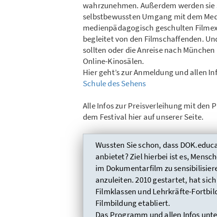
wahrzunehmen. Außerdem werden sie spi
selbstbewussten Umgang mit dem Medi
medienpädagogisch geschulten Filmexp
begleitet von den Filmschaffenden. Un
sollten oder die Anreise nach München 
Online-Kinosälen.
Hier geht’s zur Anmeldung und allen 
Schule des Sehens
Alle Infos zur Preisverleihung mit den 
dem Festival hier auf unserer Seite.
Wussten Sie schon, dass DOK.educa
anbietet? Ziel hierbei ist es, Mensc
im Dokumentarfilm zu sensibilisie
anzuleiten. 2010 gestartet, hat si
Filmklassen und Lehrkräfte-Fortbil
Filmbildung etabliert.
Das Programm und allen Infos unte