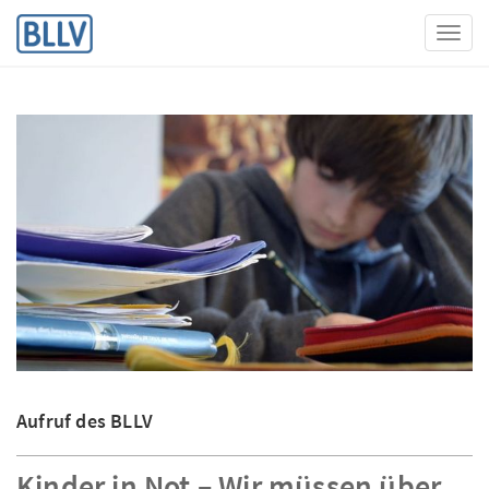
Toggl
Aufruf des BLLV
Kinder in Not – Wir müssen über