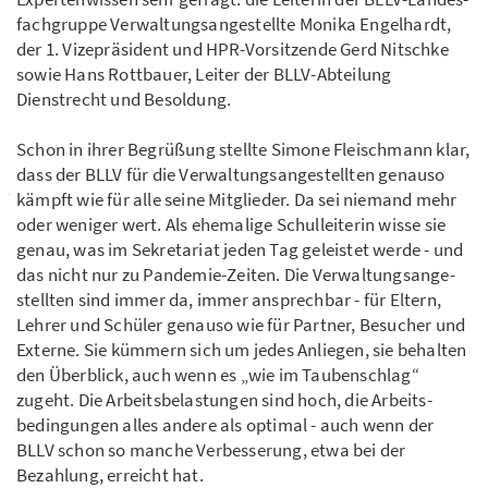
fach­gruppe Verwaltungs­­angestellte Monika Engelhardt,
der 1. Vizepräsident und HPR-Vorsitzende Gerd Nitschke
sowie Hans Rottbauer, Leiter der BLLV-Abteilung
Dienstrecht und Besoldung.
Schon in ihrer Begrüßung stellte Simone Fleischmann klar,
dass der BLLV für die Verwal­tungs­angestellten genauso
kämpft wie für alle seine Mitglieder. Da sei niemand mehr
oder weniger wert. Als ehemalige Schulleiterin wisse sie
genau, was im Sekretariat jeden Tag geleistet werde - und
das nicht nur zu Pandemie-Zeiten. Die Verwaltungs­ange­
stellten sind immer da, immer ansprechbar - für Eltern,
Lehrer und Schüler genauso wie für Partner, Besucher und
Externe. Sie kümmern sich um jedes Anliegen, sie behalten
den Überblick, auch wenn es „wie im Taubenschlag“
zugeht. Die Arbeits­­belastungen sind hoch, die Arbeits­
bedingungen alles andere als optimal - auch wenn der
BLLV schon so manche Verbesserung, etwa bei der
Bezahlung, erreicht hat.