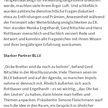
Tätigkeitskatalogs für Verwaltungs­angestellte diskutiert
werde, machten viele ihrem Ärger Luft. Und schließlich
wurden zahlreiche dienstrechtliche Fragen diskutiert -
etwa zu Entfristungen und Prämien, Anwesenheit während
der Ferienzeit oder Weiterbildungsmöglichkeiten zu E8.
Hier standen Monika Engelhardt, Gerd Nitschke und Hans
Rottbauer menschlich und fachlich versiert Rede und
Antwort und konnten alle Fragezeichen mit ihrem Wissen
und ihrer langjährigen Erfahrung ausräumen.
Starker Partner BLLV
„Dicke Bretter sind da noch zu bohren“, befand Gerd
Nitschke in der Abschlussrunde. Viele Themen seien im
BLLV bekannt und auf der Agenda, so manchen Impuls
nehme er dennoch mit. Ähnlich äußerten sich auch
Rottbauer und Engelhardt – es sei wichtig, „das Ohr bei
den Leuten“ zu haben, dann könne man helfen und
Themen anpacken. Präsidentin Simone Fleisch­mann warf
noch die Idee in den Raum, ein Gespräch in ähnlicher