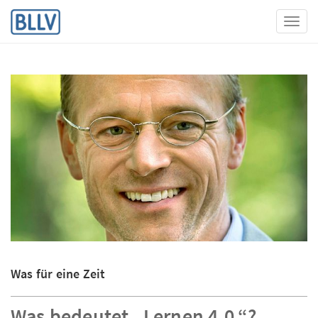
Toggl
Was für eine Zeit
Was bedeutet „Lernen 4.0.“?