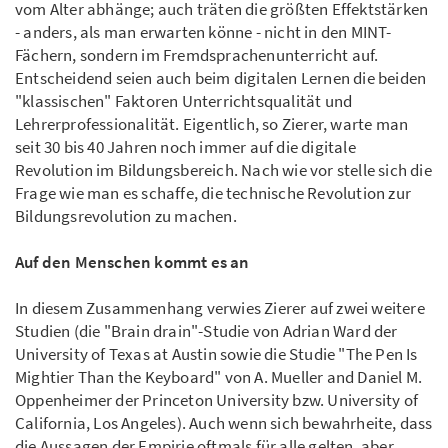
vom Alter abhänge; auch träten die größten Effektstärken
- anders, als man erwarten könne - nicht in den MINT-
Fächern, sondern im Fremdsprachenunterricht auf.
Entscheidend seien auch beim digitalen Lernen die beiden
"klassischen" Faktoren Unterrichtsqualität und
Lehrerprofessionalität. Eigentlich, so Zierer, warte man
seit 30 bis 40 Jahren noch immer auf die digitale
Revolution im Bildungsbereich. Nach wie vor stelle sich die
Frage wie man es schaffe, die technische Revolution zur
Bildungsrevolution zu machen.
Auf den Menschen kommt es an
In diesem Zusammenhang verwies Zierer auf zwei weitere
Studien (die "Brain drain"-Studie von Adrian Ward der
University of Texas at Austin sowie die Studie "The Pen Is
Mightier Than the Keyboard" von A. Mueller and Daniel M.
Oppenheimer der Princeton University bzw. University of
California, Los Angeles). Auch wenn sich bewahrheite, dass
die Aussagen der Empirie oftmals für alle gelten, aber