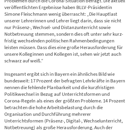
Problemen durch die Corona-Situation befragt. Die aktuell
veröffentlichten Ergebnisse haben BLLV-Präsidentin
Simone Fleischmann wenig über­rascht: „Die Hauptlast
unserer Lehrerinnen und Lehrer liegt darin, dass sie nicht
nur Präsenz-, Wechsel- und Distanz­unterricht sowie
Notbe­treuung stemmen, son­dern dies oft unter sehr kurz­
fristig wechseln­den politischen Rahmen­bedingungen
leisten müssen. Dass dies eine große Heraus­forderung für
unsere Kolle­ginnen und Kollegen ist, sehen wir jetzt auch
schwarz auf weiß.“
Insgesamt ergibt sich in Bayern ein ähnliches Bild wie
bundesweit: 17 Prozent der befragten Lehrkräfte in Bayern
nennen die fehlende Planbarkeit und die kurz­fristi­gen
Politikwechsel in Bezug auf Unterrichtsformen und
Corona-Regeln als eines der größten Probleme. 14 Prozent
betrachten die hohe Arbeits­belastung durch die
Organisation und Durchführung mehrerer
Unterrichtsformen (Präsenz-, Digital-, Wechselunterricht,
Notbetreuung) als große Herausforderung. Auch der