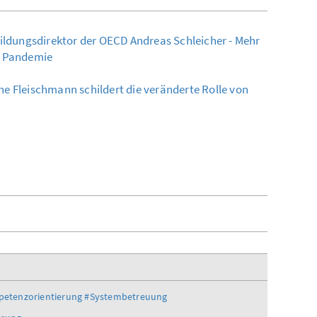
Bildungsdirektor der OECD Andreas Schleicher - Mehr
r Pandemie
e Fleischmann schildert die veränderte Rolle von
etenzorientierung
#Systembetreuung