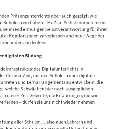
enden Präsenzunterrichts aber auch gezeigt, wie
und Schülern ein höheres Maß an Selbstkompetenz mit
 zunehmend ermutigen Selbstverantwortung für ihren
utet Komfortzonen zu verlassen und neue Wege der
teinanders zu denken.
r digitalen Bildung
e Infrastruktur des Digitalunterrichts in
er Corona-Zeit, mit den Schülern über digitale
u treten und Lernarrangements zu entwickeln, die
gt, welche Schwächen hier noch ausgeglichen
n dieser Zeit Gelernte, die Erfahrungen, die wir
verlernen – dürfen sie uns nicht wieder nehmen
attung aller Schulen… also auch Lehrern und
n Endgeräten, die professionelle Unterstützung