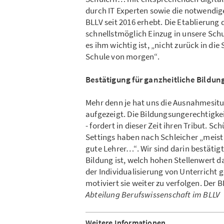
durch IT Experten sowie die notwendige
BLLV seit 2016 erhebt. Die Etablierun
schnellstmöglich Einzug in unsere Schu
es ihm wichtig ist, „nicht zurück in d
Schule von morgen“.
Bestätigung für ganzheitliche Bildun
Mehr denn je hat uns die Ausnahmesitua
aufgezeigt. Die Bildungsungerechtigke
- fordert in dieser Zeit ihren Tribut. S
Settings haben nach Schleicher „meist 
gute Lehrer…“. Wir sind darin bestäti
Bildung ist, welch hohen Stellenwert d
der Individualisierung von Unterricht ge
motiviert sie weiter zu verfolgen. Der 
Abteilung Berufswissenschaft im BLLV
Weitere Informationen