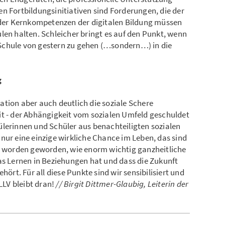
n Fortbildungsinitiativen sind Forderungen, die der
g der Kernkompetenzen der digitalen Bildung müssen
len halten. Schleicher bringt es auf den Punkt, wenn
ie Schule von gestern zu gehen (…sondern…) in die
g
tion aber auch deutlich die soziale Schere
it - der Abhängigkeit vom sozialen Umfeld geschuldet
chülerinnen und Schüler aus benachteiligten sozialen
nur eine einzige wirkliche Chance im Leben, das sind
gt worden geworden, wie enorm wichtig ganzheitliche
as Lernen in Beziehungen hat und dass die Zukunft
hört. Für all diese Punkte sind wir sensibilisiert und
BLLV bleibt dran!
// Birgit Dittmer-Glaubig, Leiterin der