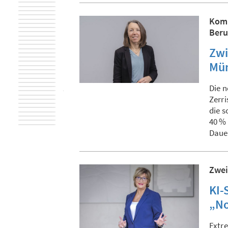
Komm
Beru
Zwi
Mün
Die n
Zerri
die s
40 %
Daue
Zwei
KI-
„No
Extre