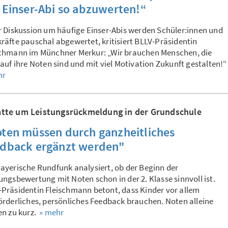
 Einser-Abi so abzuwerten!“
r Diskussion um häufige Einser-Abis werden Schüler:innen und
räfte pauschal abgewertet, kritisiert BLLV-Präsidentin
schmann im Münchner Merkur: „Wir brauchen Menschen, die
 auf ihre Noten sind und mit viel Motivation Zukunft gestalten!
hr
tte um Leistungsrückmeldung in der Grundschule
ten müssen durch ganzheitliches
dback ergänzt werden"
ayerische Rundfunk analysiert, ob der Beginn der
ungsbewertung mit Noten schon in der 2. Klasse sinnvoll ist.
Präsidentin Fleischmann betont, dass Kinder vor allem
örderliches, persönliches Feedback brauchen. Noten alleine
en zu kurz.
» mehr