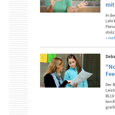
mit
In de
Lehrk
Flei
stolz
» me
Deba
"No
Fee
Der B
Leist
BLLV-
lernf
greif