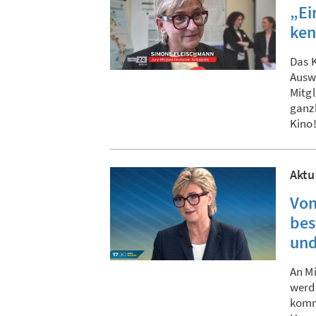
„Ei
ke
Das K
Auswa
Mitg
ganzh
Kino
Aktu
Von
bes
und
An Mi
werde
komm