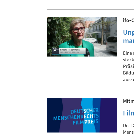
ifo-
Ung
man
Eine 
stark
Präsi
Bild
ausz
Mitm
Fil
Der 
Mensc