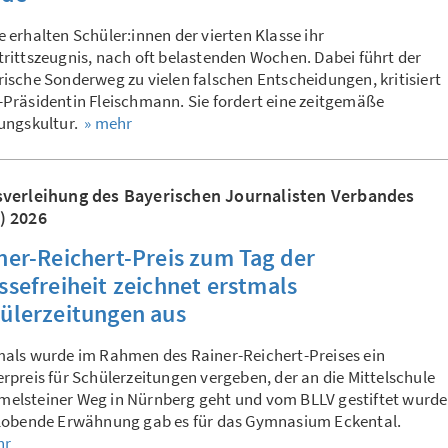
 erhalten Schüler:innen der vierten Klasse ihr
rittszeugnis, nach oft belastenden Wochen. Dabei führt der
ische Sonderweg zu vielen falschen Entscheidungen, kritisiert
Präsidentin Fleischmann. Sie fordert eine zeitgemäße
tungskultur.
» mehr
sverleihung des Bayerischen Journalisten Verbandes
) 2026
ner-Reichert-Preis zum Tag der
ssefreiheit zeichnet erstmals
ülerzeitungen aus
mals wurde im Rahmen des Rainer-Reichert-Preises ein
rpreis für Schülerzeitungen vergeben, der an die Mittelschule
elsteiner Weg in Nürnberg geht und vom BLLV gestiftet wurde
 lobende Erwähnung gab es für das Gymnasium Eckental.
hr