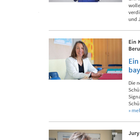
wolle
verdi
und J
Ein 
Beru
Ein
bay
Die n
Schül
Signa
Schül
» me
Jury