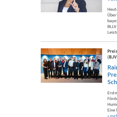
Heute
Übert
bayer
BLLV-
Leis
Prei
(BJV
Rai
Pre
Sch
Erst
Förde
Humm
Eine
» me