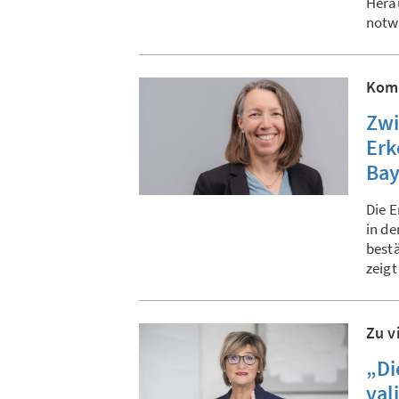
Hera
notw
Komm
Zwi
Erk
Bay
Die 
in de
bestä
zeigt
Zu v
„Di
val