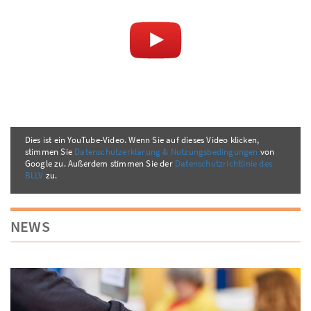
Dies ist ein YouTube-Video. Wenn Sie auf dieses Video klicken,
stimmen Sie
Datenschutzerklärung & Nutzungsbedingungen
von
Google zu. Außerdem stimmen Sie der
Datenschutzrichtlinie des
BLLV
zu.
NEWS