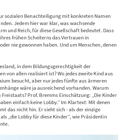
zur sozialen Benachteiligung mit konkreten Namen
inden. Jedem hier war klar, was wachsende
rm und Reich, für diese Gesellschaft bedeutet. Dass
ihres frühen Scheiterns das Vertrauen in
n oder nie gewonnen haben. Und um Menschen, denen
sland, in dem Bildungsgerechtigkeit der
 von allen realisiert ist? Wo jedes zweite Kind aus
um besucht, aber nur jedes fünfte aus ärmeren
enhänge wäre ja ausreichend vorhanden. Warum
n Freistaats? Prof. Bremms Einschätzung: „Die Kinder
haben einfach keine Lobby.“ Im Klartext: Mit denen
das nicht hin. Er sieht sich - als der einzige
als „die Lobby für diese Kinder“, wie Präsidentin
nte.