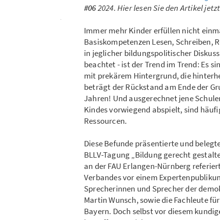
#06
2024. Hier lesen Sie den Artikel jetz
Immer mehr Kinder erfüllen nicht einm
Basiskompetenzen Lesen, Schreiben, Re
in jeglicher bildungspolitischer Diskuss
beachtet - ist der Trend im Trend: Es s
mit prekärem Hintergrund, die hinterh
beträgt der Rückstand am Ende der Gru
Jahren! Und ausgerechnet jene Schulen
Kindes vorwiegend abspielt, sind häuf
Ressourcen.
Diese Befunde präsentierte und belegte
BLLV-Tagung „Bildung gerecht gestalte
an der FAU Erlangen-Nürnberg referiert
Verbandes vor einem Expertenpubliku
Sprecherinnen und Sprecher der demokr
Martin Wunsch, sowie die Fachleute für
Bayern. Doch selbst vor diesem kundige