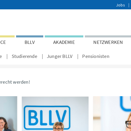
Jobs
ICE
BLLV
AKADEMIE
NETZWERKEN
e
Studierende
Junger BLLV
Pensionisten
erecht werden!