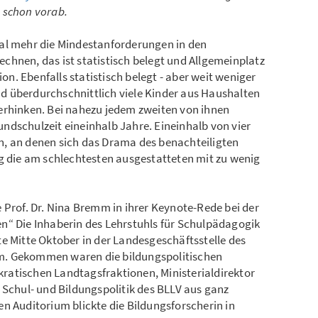
t schon vorab.
al mehr die Mindestanforderungen in den
chnen, das ist statistisch belegt und Allgemeinplatz
ion. Ebenfalls statistisch belegt - aber weit weniger
ind überdurchschnittlich viele Kinder aus Haushalten
erhinken. Bei nahezu jedem zweiten von ihnen
ndschulzeit eineinhalb Jahre. Eineinhalb von vier
, an denen sich das Drama des benachteiligten
ig die am schlechtesten ausgestatteten mit zu wenig
 Prof. Dr. Nina Bremm in ihrer Keynote-Rede bei der
n“ Die Inhaberin des Lehrstuhls für Schulpädagogik
e Mitte Oktober in der Landesgeschäftsstelle des
m. Gekommen waren die bildungspolitischen
atischen Landtagsfraktionen, Ministerialdirektor
 Schul- und Bildungspolitik des BLLV aus ganz
n Auditorium blickte die Bildungsforscherin in