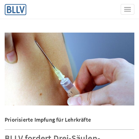
Toggl
Priorisierte Impfung für Lehrkräfte
BLLV fordert Drei-Säulen-