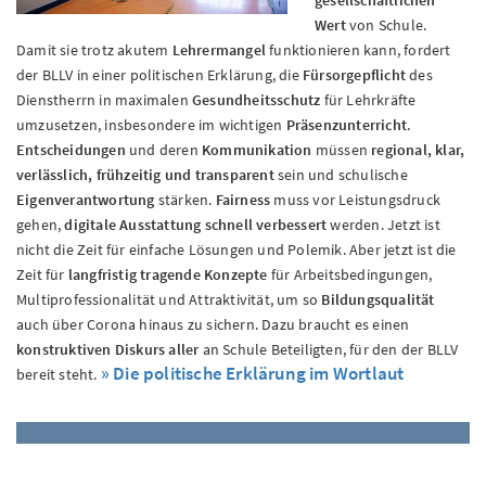
gesellschaftlichen
Wert
von Schule.
Damit sie trotz akutem
Lehrermangel
funktionieren kann, fordert
der BLLV in einer politischen Erklärung, die
Fürsorgepflicht
des
Dienstherrn in maximalen
Gesundheitsschutz
für Lehrkräfte
umzusetzen, insbesondere im wichtigen
Präsenzunterricht
.
Entscheidungen
und deren
Kommunikation
müssen
regional, klar,
verlässlich, frühzeitig und transparent
sein und schulische
Eigenverantwortung
stärken.
Fairness
muss vor Leistungsdruck
gehen,
digitale Ausstattung schnell verbessert
werden. Jetzt ist
nicht die Zeit für einfache Lösungen und Polemik. Aber jetzt ist die
Zeit für
langfristig tragende Konzepte
für Arbeitsbedingungen,
Multiprofessionalität und Attraktivität, um so
Bildungsqualität
auch über Corona hinaus zu sichern. Dazu braucht es einen
konstruktiven Diskurs aller
an Schule Beteiligten, für den der BLLV
» Die politische Erklärung im Wortlaut
bereit steht.