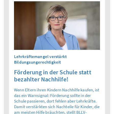
Lehrkräftemangel verstärkt
Bildungsungerechtigkeit
Förderung in der Schule statt
bezahlter Nachhilfe!
Wenn Eltern ihren Kindern Nachhilfe kaufen, ist
das ein Warnsignal: Förderung sollte in der
Schule passieren, dort fehlen aber Lehrkräfte.
Damit verstärkten sich Nachteile für Kinder, die
am meisten Hilfe bräuchten, stellt BLLV-