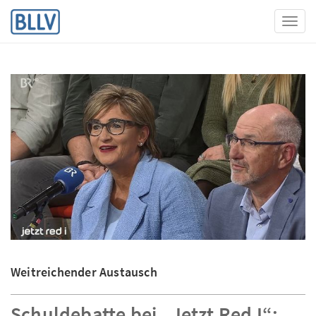
Toggl
Weitreichender Austausch
Schuldebatte bei „Jetzt Red I“: