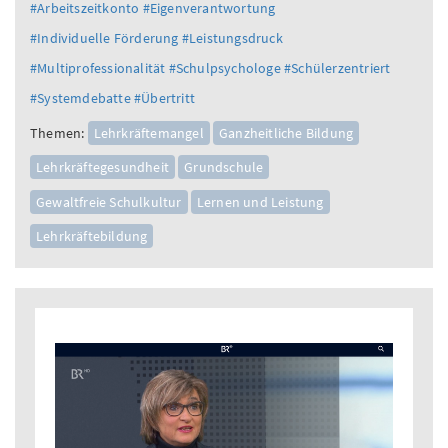
#Arbeitszeitkonto
#Eigenverantwortung
#Individuelle Förderung
#Leistungsdruck
#Multiprofessionalität
#Schulpsychologe
#Schülerzentriert
#Systemdebatte
#Übertritt
Themen:
Lehrkräftemangel
Ganzheitliche Bildung
Lehrkräftegesundheit
Grundschule
Gewaltfreie Schulkultur
Lernen und Leistung
Lehrkräftebildung