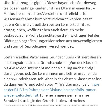
Übertrittszeugnis gipfelt. Dieser bayerische Sonderweg
treibt zehnjährige Kinder und ihre Eltern in einen Pauk-
Modus, bei dem echtes Verstehen und reflektierte
Wissensaufnahme komplett irrelevant werden. Statt
jedem Kind individuell den besten Lernfortschritt zu
ermöglichen, wofür es eben auch deutlich mehr
pädagogische Profis bräuchte, wird ein wichtiger Teil der
Bildungsbiografien junger Menschen ans Auswendiglernen
und stumpf Reproduzieren verschwendet.
Stefan Waidler, Vater eines Grundschülers kritisiert diesen
Leistungsdruck in der Grundschule so: „Von der Klasse 1
bis 4 wird der Unterricht meiner Meinung nach richtig
durchgepushed. Die Lehrerinnen und Lehrer machen da
einen wunderbaren Job. Aber in der vierten Klasse machst
du dann ein ‘Grundschulabitur‘“. Waidler macht sich,
wie
es der BLLV im Rahmen der Diskussion ebenfalls immer
wieder gefordert hat
, für eine längere gemeinsame
Schulzeit stark: „In der Grundschule wird meines
Erachtens zu viel komprimiert. Ich wäre dafür, dass man