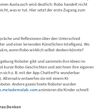
samen Austausch wird deutlich: Robo handelt nicht
nicht, was er tut. Hier setzt der erste Zugang zum
spräche und Reflexionen über den Unterschied
r und einer lernenden Künstlichen Intelligenz. Wo
wäre, wenn Robo wirklich selbst denken könnte?
Umgebung Roboter gibt und sammeln ihre Ideen im
bst kurze Robo-Geschichten und zeichnen ihre eigenen
n sich z. B. mit der App ChatterPix wunderbar
. Alternativ entwerfen sie mit einem KI-
Roboter. Andere gezeichnete Roboter wurden
ch.metademolab.com
animieren die Kinder schnell
sches Denken