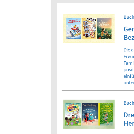
Buch
Gem
Bez
Die 
Freu
Fami
posi
einf
unte
Buch
Dre
Her