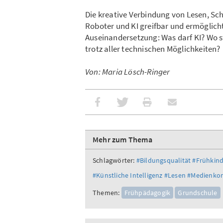
Die kreative Verbindung von Lesen, S
Roboter und KI greifbar und ermöglich
Auseinandersetzung: Was darf KI? Wo s
trotz aller technischen Möglichkeiten?
Von: Maria Lösch-Ringer
Mehr zum Thema
Schlagwörter:
#Bildungsqualität
#Frühkind
#Künstliche Intelligenz
#Lesen
#Medienko
Themen:
Frühpädagogik
Grundschule