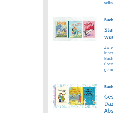
selb
Buch
Sta
wa
Zwis
inne
Buch
über
geme
Buch
Ge
Da
Ab