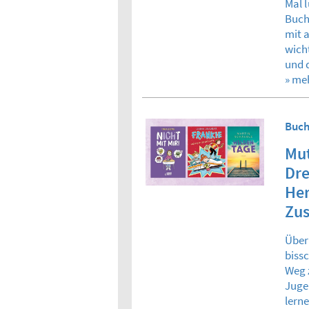
Mal l
Buch
mit 
wich
und 
» me
Buch
Mut
Dre
He
Zu
Über
biss
Weg 
Juge
lern