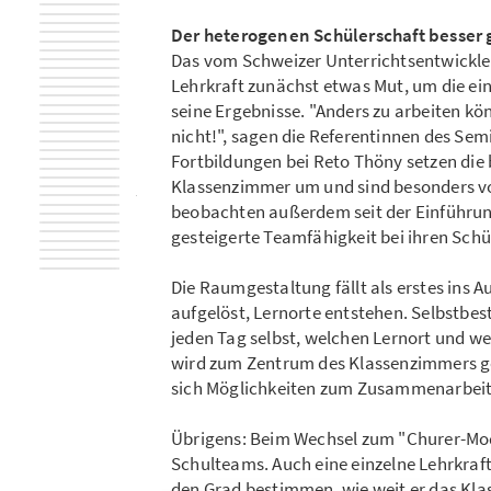
Der heterogenen Schülerschaft besser
Das vom Schweizer Unterrichtsentwickler
Lehrkraft zunächst etwas Mut, um die e
seine Ergebnisse. "Anders zu arbeiten kö
nicht!", sagen die Referentinnen des Sem
Fortbildungen bei Reto Thöny setzen die 
Klassenzimmer um und sind besonders von
beobachten außerdem seit der Einführung
gesteigerte Teamfähigkeit bei ihren Schü
Die Raumgestaltung fällt als erstes ins
aufgelöst, Lernorte entstehen. Selbstbe
jeden Tag selbst, welchen Lernort und w
wird zum Zentrum des Klassenzimmers ge
sich Möglichkeiten zum Zusammenarbeit
Übrigens: Beim Wechsel zum "Churer-Mod
Schulteams. Auch eine einzelne Lehrkraft
den Grad bestimmen, wie weit er das Kla