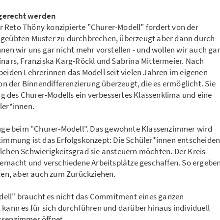
 gerecht werden
 Reto Thöny konzipierte "Churer-Modell" fordert von der
ingeübten Muster zu durchbrechen, überzeugt aber dann durch
nnen wir uns gar nicht mehr vorstellen - und wollen wir auch ga
inars, Franziska Karg-Röckl und Sabrina Mittermeier. Nach
beiden Lehrerinnen das Modell seit vielen Jahren im eigenen
 der Binnendifferenzierung überzeugt, die es ermöglicht. Sie
 des Churer-Modells ein verbessertes Klassenklima und eine
ler*innen.
 Auge beim "Churer-Modell". Das gewohnte Klassenzimmer wird
stimmung ist das Erfolgskonzept: Die Schüler*innen entscheide
elchen Schwierigkeitsgrad sie ansteuern möchten. Der Kreis
macht und verschiedene Arbeitsplätze geschaffen. So ergebe
en, aber auch zum Zurückziehen.
ell" braucht es nicht das Commitment eines ganzen
 kann es für sich durchführen und darüber hinaus individuell
ssenzimmer öffnet.