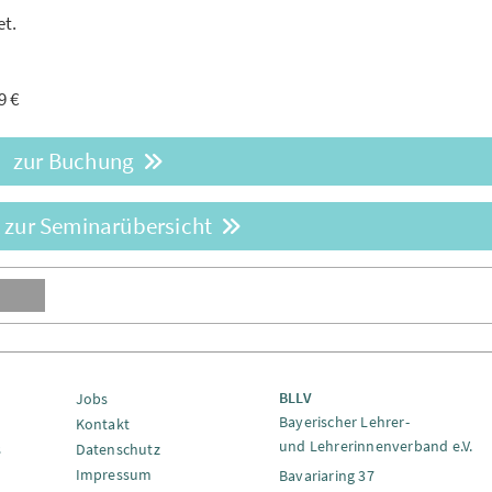
et.
9 €
zur Buchung
 zur Seminarübersicht
BLLV
Jobs
Bayerischer Lehrer-
Kontakt
und Lehrerinnenverband e.V.
s
Datenschutz
Impressum
Bavariaring 37