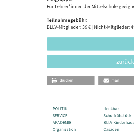
Für Lehrer*innen der Mittelschule geeign
Teilnahmegebühr:
BLLV-Mitglieder: 39 € | Nicht-Mitglieder: 4
zurück
drucken
mail
POLITIK
denkbar
SERVICE
Schulfrühstück
AKADEMIE
BLLV-Kinderhau
Organisation
Casadeni