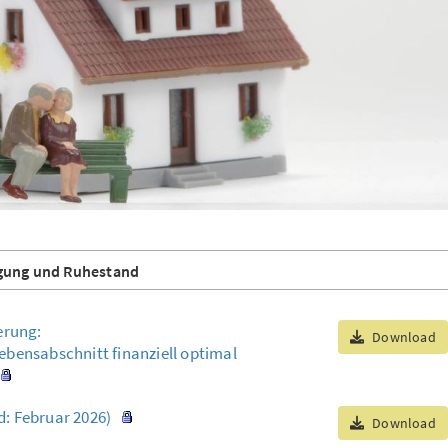
rgung und Ruhestand
erung:
Download
bensabschnitt finanziell optimal
: Februar 2026)
Download