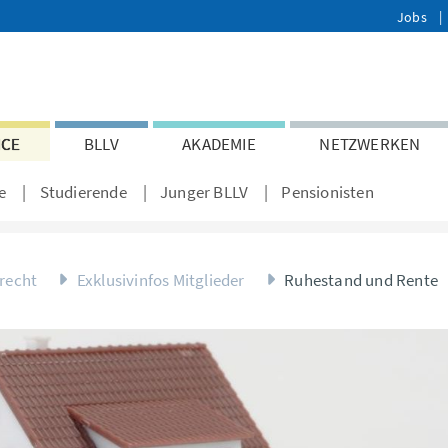
Jobs
ICE
BLLV
AKADEMIE
NETZWERKEN
e
Studierende
Junger BLLV
Pensionisten
trecht
Exklusivinfos Mitglieder
Ruhestand und Rente