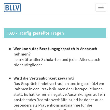
Toggl
FAQ - Häufig gestellte Fragen
Wer kann das Beratungsgespräch in Anspruch
nehmen?
Lehrkräfte aller Schularten und jeden Alters, auch
Nicht-Mitglieder
Wird die Vertraulichkeit gewahrt?
Das Gespräch findet vertraulich und in geschütztem
Rahmen in den Praxis­räumen der Therapeut*innen
statt. Es hat keinerlei negative Auswirkungen auf ein
anstehendes Beamtenverhältnis und ist daher auch
besonders als Präven­tionsmaßnahme für die