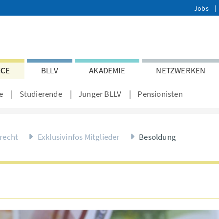
Jobs
ICE
BLLV
AKADEMIE
NETZWERKEN
e
Studierende
Junger BLLV
Pensionisten
trecht
Exklusivinfos Mitglieder
Besoldung