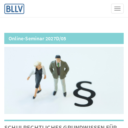
Toggl
Online-Seminar 2027D/05
SCHULRECHTLICHES GRUNDWISSEN FÜR