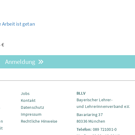
e Arbeit ist getan
5 €
Anmeldung
BLLV
Jobs
Bayerischer Lehrer-
Kontakt
und Lehrerinnenverband e.V.
s
Datenschutz
Impressum
Bavariaring 37
en
Rechtliche Hinweise
80336 München
it
Telefon:
089 721001-0