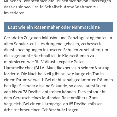
München“ konnten sich die Teilnehmer davon überzeugen,
dass es sinnvoll ist, in Schallschutzmaßnahmen zu
investieren.
Laut wie ein Rasenmäher oder Nähmaschine
Gerade im Zuge von Inklusion und Ganztagesangeboten in
allen Schularten ist es dringend geboten, verbesserte
Akustikbedingungen in unseren Schulen zu schaffen, um
die sogenannte Nachhallzeit in Klasseräumen zu
minimieren, wie BLLV-Akustikexperte Peter
Hammelbacher (BLLV- Akustikexperte) in seinem Vortrag
forderte. Die Nachhallzeit gibt an, wie lange ein Ton in
einem Raum verweilt. Bei nicht schallgedämmten Räumen
beträgt Sie mehr als eine Sekunde, so dass Lautstärken
von bis zu 78 Dezibel entstehen können. Dies entspricht
dem Geräusch eines laufenden Rasenmähers. Zum
Vergleich: Bei einem Lärmpegel ab 85 Dezibel müssen
Arbeitnehmer einen Gehörschutz tragen.