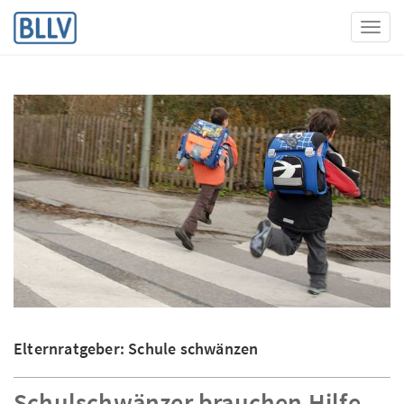
Toggl
Elternratgeber: Schule schwänzen
Schulschwänzer brauchen Hilfe