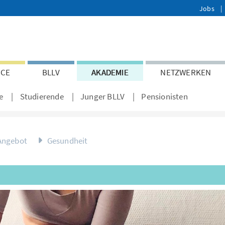
Jobs
ICE
BLLV
AKADEMIE
NETZWERKEN
e
Studierende
Junger BLLV
Pensionisten
Angebot
Gesundheit