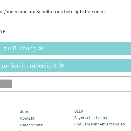
gog*innen und am Schulbetrieb beteiligte Personen.
0 €
zur Buchung
 zur Seminarübersicht
BLLV
Jobs
Bayerischer Lehrer-
Kontakt
und Lehrerinnenverband e.V.
s
Datenschutz