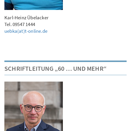
Karl-Heinz Übelacker
Tel. 09547 1444
uebka(at)t-online.de
SCHRIFTLEITUNG „60 … UND MEHR“