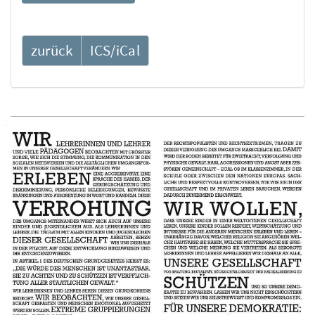
zurück
ICS/iCal