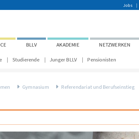
Jobs
ICE
BLLV
AKADEMIE
NETZWERKEN
e
Studierende
Junger BLLV
Pensionisten
emen
Gymnasium
Referendariat und Berufseinstieg