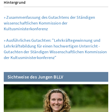
Hintergrund
» Zusammenfassung des Gutachtens der Ständigen
wissenschaftlichen Kommission der
Kultusministerkonferenz
» Ausführliches Gutachten: "Lehrkräftegewinnung und
Lehrkräftebildung für einen hochwertigen Unterricht -
Gutachten der Ständigen Wissenschaftlichen Kommission
der Kultusministerkonferenz"
Sichtweise des Jungen BLLV