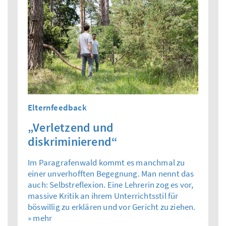
Elternfeedback
„Verletzend und
diskriminierend“
Im Paragrafenwald kommt es manchmal zu
einer unverhofften Begegnung. Man nennt das
auch: Selbstreflexion. Eine Lehrerin zog es vor,
massive Kritik an ihrem Unterrichtsstil für
böswillig zu erklären und vor Gericht zu ziehen.
» mehr