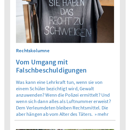
Rechtskolumne
Vom Umgang mit
Falschbeschuldigungen
Was kann eine Lehrkraft tun, wenn sie von
einem Schüler bezichtigt wird, Gewalt
anzuwenden? Wenn die Polizei ermittelt? Und
wenn sich dann alles als Luftnummer erweist?
Dem Verleumdeten bleiben Rechtsmittel. Die
aber hängen ab vom Alter des Täters.
» mehr