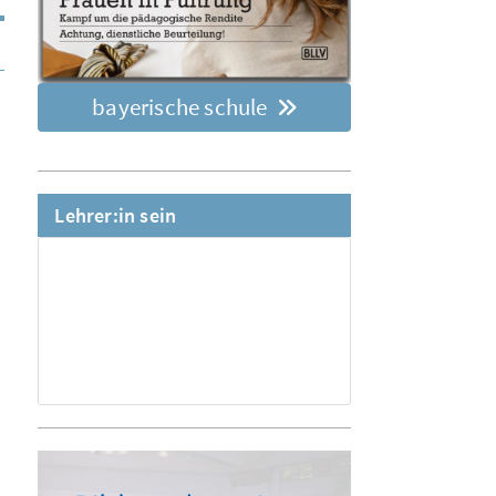
bayerische schule
Lehrer:in sein