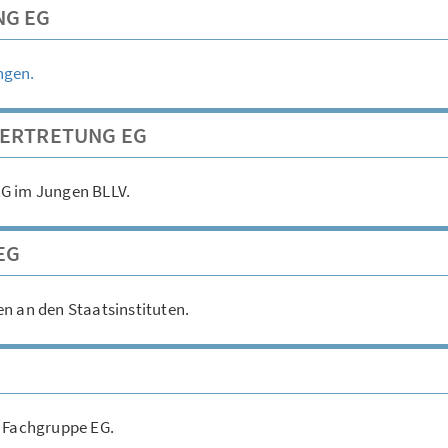
NG EG
ngen.
VERTRETUNG EG
EG im Jungen BLLV.
EG
n an den Staatsinstituten.
r Fachgruppe EG.