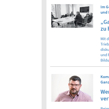
Im G
und 
„Ga
zu
Mit 
Trie
disk
und F
Bild
Komm
Ganz
Wer
ver
Beim