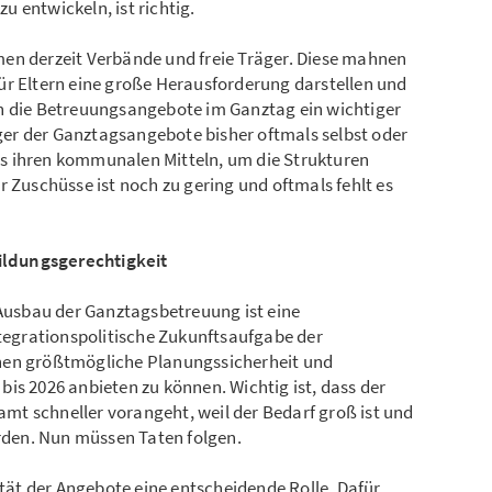
 entwickeln, ist richtig.
en derzeit Verbände und freie Träger. Diese mahnen
ür Eltern eine große Herausforderung darstellen und
n die Betreuungsangebote im Ganztag ein wichtiger
räger der Ganztagsangebote bisher oftmals selbst oder
s ihren kommunalen Mitteln, um die Strukturen
r Zuschüsse ist noch zu gering und oftmals fehlt es
ldungsgerechtigkeit
 Ausbau der Ganztagsbetreuung ist eine
ntegrationspolitische Zukunftsaufgabe der
n größtmögliche Planungssicherheit und
is 2026 anbieten zu können. Wichtig ist, dass der
t schneller vorangeht, weil der Bedarf groß ist und
erden. Nun müssen Taten folgen.
ität der Angebote eine entscheidende Rolle. Dafür