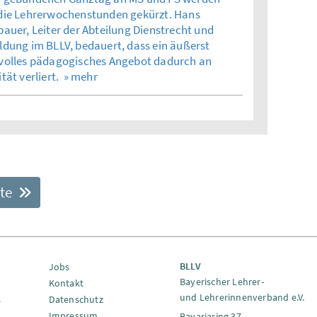
die Lehrerwochenstunden gekürzt. Hans
bauer, Leiter der Abteilung Dienstrecht und
ldung im BLLV, bedauert, dass ein äußerst
volles pädagogisches Angebot dadurch an
tät verliert.
» mehr
ite
BLLV
Jobs
Bayerischer Lehrer-
Kontakt
und Lehrerinnenverband e.V.
s
Datenschutz
Impressum
Bavariaring 37