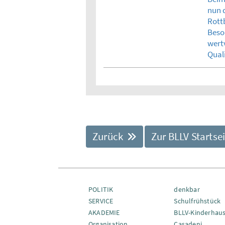
nun 
Rott
Beso
wert
Quali
Zurück
Zur BLLV Startse
POLITIK
denkbar
SERVICE
Schulfrühstück
AKADEMIE
BLLV-Kinderhau
Organisation
Casadeni