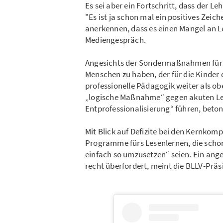
Es sei aber ein Fortschritt, dass der 
"Es ist ja schon mal ein positives Zeic
anerkennen, dass es einen Mangel an L
Mediengespräch.
Angesichts der Sondermaßnahmen für Qu
Menschen zu haben, der für die Kinder d
professionelle Pädagogik weiter als obe
„logische Maßnahme“ gegen akuten Leh
Entprofessionalisierung“ führen, beto
Mit Blick auf Defizite bei den Kernkom
Programme fürs Lesenlernen, die schon
einfach so umzusetzen“ seien. Ein angel
recht überfordert, meint die BLLV-Präs