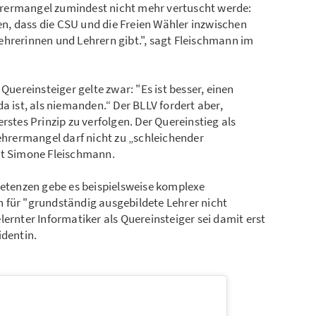
Lehrermangel zumindest nicht mehr vertuscht werde:
hen, dass die CSU und die Freien Wähler inzwischen
ehrerinnen und Lehrern gibt.", sagt Fleischmann im
ereinsteiger gelte zwar: "Es ist besser, einen
a ist, als niemanden.“ Der BLLV fordert aber,
rstes Prinzip zu verfolgen. Der Quereinstieg als
rermangel darf nicht zu „schleichender
nt Simone Fleischmann.
petenzen gebe es beispielsweise komplexe
 für "grundständig ausgebildete Lehrer nicht
ernter Informatiker als Quereinsteiger sei damit erst
identin.