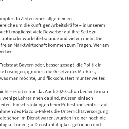
komplex. In Zeiten eines allgemeinen
ereiche um die künftigen Arbeitskräfte – in unserem
sucht möglichst viele Bewerber auf ihre Seite zu
t, optimaler work-life-balance und vielem mehr. Die
r freien Marktwirtschaft kommen zum Tragen. Wer am
erber.
reistaat Bayern oder, besser gesagt, die Politik in
e Lösungen, ignoriert die Gesetze des Marktes,
 was man möchte, und flickschustert munter weiter.
cht – er ist schon da. Auch 2020 schon bediente man
u wenige LehrerInnen da sind, müssen einfach
beiten. Einschränkungen beim Ruhestandseintritt auf
 Rahmen des Piazolo-Pakets die Unterrichtsversorgung
 die schon im Dienst waren, wurden in einer noch nie
ähigkeit oder gar Dienstunfähigkeit getrieben und