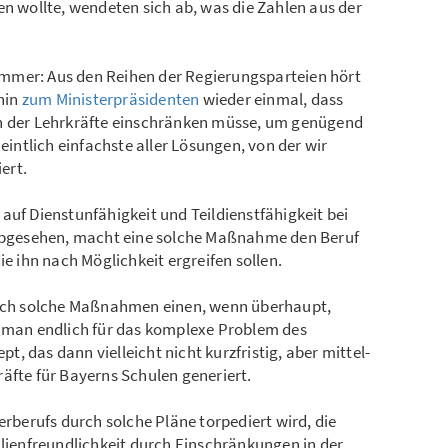
en wollte, wendeten sich ab, was die Zahlen aus der
mmer: Aus den Reihen der Regierungsparteien hört
hin
zum Ministerpräsidenten
wieder einmal, dass
en der Lehrkräfte einschränken müsse, um genügend
ntlich einfachste aller Lösungen, von der wir
ert.
auf Dienstunfähigkeit und Teildienstfähigkeit bei
 abgesehen, macht eine solche Maßnahme den Beruf
ie ihn nach Möglichkeit ergreifen sollen.
durch solche Maßnahmen einen, wenn überhaupt,
e man endlich für das komplexe Problem des
, das dann vielleicht nicht kurzfristig, aber mittel-
äfte für Bayerns Schulen generiert.
erberufs durch solche Pläne torpediert wird, die
ilienfreundlichkeit durch Einschränkungen in der