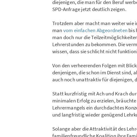
diejenigen, die man für den Beruf werb
SPD-Anfrage jetzt deutlich zeigen.
Trotzdem aber macht man weiter wie i
man
vom einfachen Abgeordneten
bis 
man doch nur die Teilzeitmöglichkeit
Lehrerstunden zu bekommen. Die vermei
wissen, dass sie schlicht nicht funktioni
Von den verheerenden Folgen mit Blick 
denjenigen, die schon im Dienst sind,
auch noch unattraktiv für diejenigen, d
Statt kurzfristig mit Ach und Krach 
minimalen Erfolg zu erzielen, bräucht
Lehrermangels ein durchdachtes Konzept
und langfristig wieder genügend Lehrkr
Solange aber die Attraktivität des Lehr
familienfreundliche Koalition ihre Fam