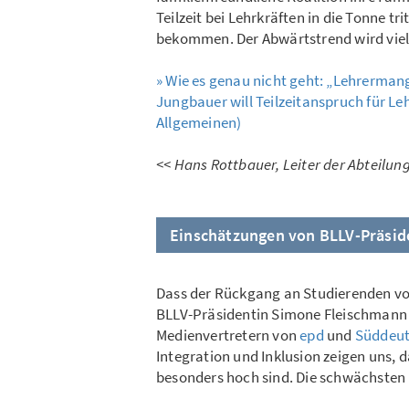
Teilzeit bei Lehrkräften in die Tonne t
bekommen. Der Abwärtstrend wird viel
» Wie es genau nicht geht: „Lehrerma
Jungbauer will Teilzeitanspruch für Le
Allgemeinen)
<<
Hans Rottbauer, Leiter der Abteilun
Einschätzungen von BLLV-Präsid
Dass der Rückgang an Studierenden vor 
BLLV-Präsidentin Simone Fleischmann 
Medienvertretern von
epd
und
Süddeut
Integration und Inklusion zeigen uns, 
besonders hoch sind. Die schwächsten 