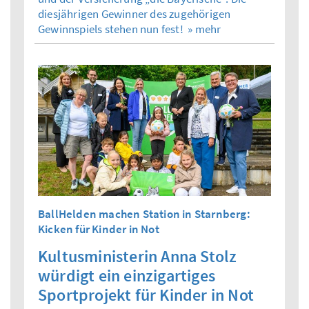
diesjährigen Gewinner des zugehörigen
Gewinnspiels stehen nun fest!
» mehr
BallHelden machen Station in Starnberg:
Kicken für Kinder in Not
Kultusministerin Anna Stolz
würdigt ein einzigartiges
Sportprojekt für Kinder in Not