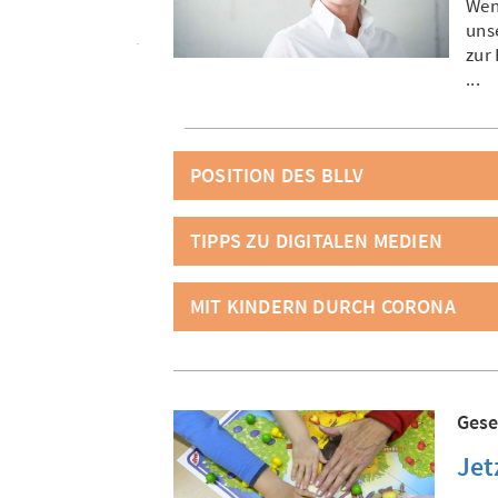
Wen
uns
zur
...
POSITION DES BLLV
TIPPS ZU DIGITALEN MEDIEN
MIT KINDERN DURCH CORONA
Gese
Jet