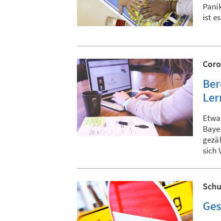
Panik
ist e
Coro
Ber
Ler
Etwa 
Bayer
gezäh
sich 
Schu
Ges