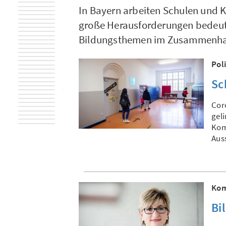
In Bayern arbeiten Schulen und K
große Herausforderungen bedeute
Bildungsthemen im Zusammenhan
Pol
Sc
Cor
gel
Kom
Auss
Kom
Bi