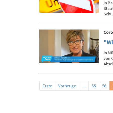
In Ba
Staat
Schul
Coro
"Wi
In M
von C
Absc
Erste
Vorherige
...
55
56