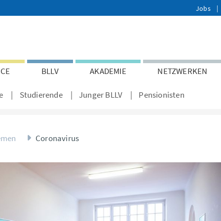
Jobs
ICE
BLLV
AKADEMIE
NETZWERKEN
e
Studierende
Junger BLLV
Pensionisten
emen
Coronavirus