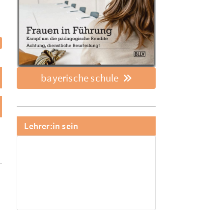
bayerische schule
Lehrer:in sein