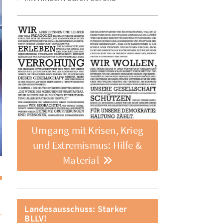
Umgang mit Krisen, Krieg
und Extremismus: Hilfe &
Material
Landesausschuss: Starker
BLLV!