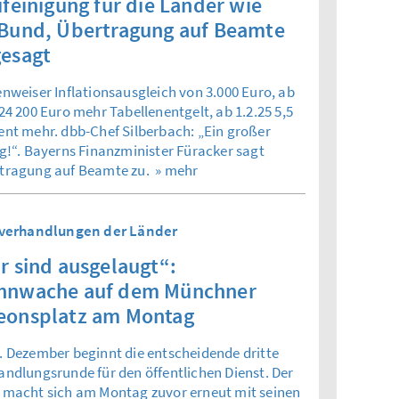
ifeinigung für die Länder wie
Bund, Übertragung auf Beamte
esagt
enweiser Inflationsausgleich von 3.000 Euro, ab
24 200 Euro mehr Tabellenentgelt, ab 1.2.25 5,5
ent mehr. dbb-Chef Silberbach: „Ein großer
lg!“. Bayerns Finanzminister Füracker sagt
tragung auf Beamte zu.
» mehr
fverhandlungen der Länder
r sind ausgelaugt“:
hnwache auf dem Münchner
eonsplatz am Montag
. Dezember beginnt die entscheidende dritte
andlungsrunde für den öffentlichen Dienst. Der
 macht sich am Montag zuvor erneut mit seinen