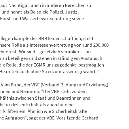
laut Nachtigall auch in anderen Bereichen zu
und nennt als Beispiele Polizei, Justiz,
 Forst- und Wasserbewirtschaftung sowie
llegen kämpfe des BBB leidenschaftlich, stellt
nsere Rolle als Interessenvertretung von rund 200.000
hr ernst! Wir sind – gesetzlich verankert – an
 zu beteiligen und stehen in ständigem Austausch
ie Rolle, die der EGMR uns zugedenkt, bestmöglich
er Beamten auch ohne Streik umfassend gewahrt.“
V im Bund, der VBE (Verband Bildung und Erziehung)
tinnen und Beamten. "Der VBE steht zu dem
hältnis zwischen Staat und Beamtinnen und
l für dessen Erhalt als auch für eine
räften ein. Ähnlich wie Sicherheitskräfte
he Aufgaben“, sagt der VBE-Vorsitzende Gerhard