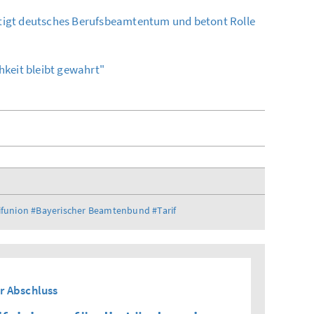
stigt deutsches Berufsbeamtentum und betont Rolle
hkeit bleibt gewahrt"
funion
#Bayerischer Beamtenbund
#Tarif
r Abschluss