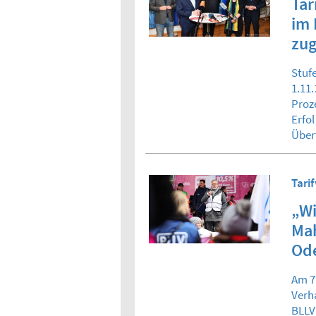
Tar
im 
zug
Stuf
1.11.
Proz
Erfo
Über
Tari
„Wi
Ma
Od
Am 7
Verh
BLLV