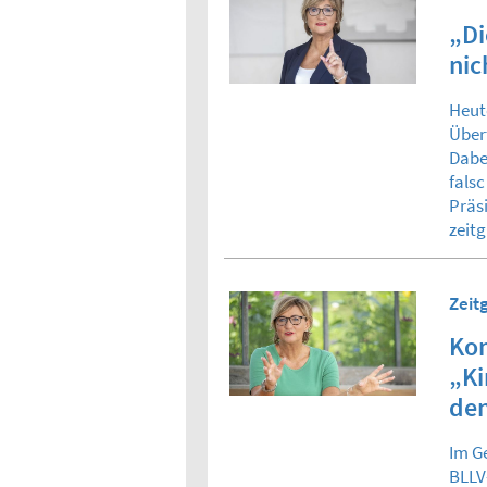
„Di
nic
Heut
Über
Dabe
fals
Präs
zeit
Zeit
Kom
„Ki
den
Im G
BLLV