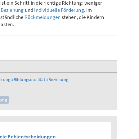
st ein Schritt in die richtige Richtung: weniger
,
Beziehung
und
individuelle Förderung
. Im
rständliche
Rückmeldungen
stehen, die Kindern
lasten.
derung
#Bildungsqualität
#Beziehung
tung
iele Fehlentscheidungen