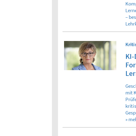
Komp
Lern
– be
Lehr
Krit
KI-
Fo
Ler
Gesc
mit 
Prüf
krit
Gesp
» me