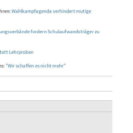
ehren:
Wahlkampfagenda verhindert mutige
dungsverbände fordern Schulaufwandsträger zu
tatt Lehrproben
es:
"Wir schaffen es nicht mehr"
n