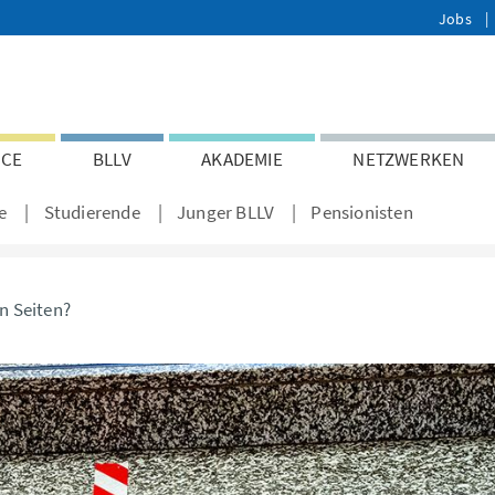
Jobs
ICE
BLLV
AKADEMIE
NETZWERKEN
e
Studierende
Junger BLLV
Pensionisten
n Seiten?