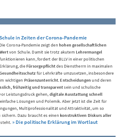
Schule in Zeiten der Corona-Pandemie
Die Corona-Pandemie zeigt den
hohen gesellschaftlichen
Wert
von Schule. Damit sie trotz akutem
Lehrermangel
funktionieren kann, fordert der BLLV in einer politischen
Erklärung, die
Fürsorgepflicht
des Dienstherrn in maximalen
Gesundheitsschutz
für Lehrkräfte umzusetzen, insbesondere
im wichtigen
Präsenzunterricht
.
Entscheidungen
und deren
ässlich, frühzeitig und transparent
sein und schulische
vor Leistungsdruck gehen,
digitale Ausstattung schnell
r einfache Lösungen und Polemik. Aber jetzt ist die Zeit für
ngungen, Multiprofessionalität und Attraktivität, um so
 sichern. Dazu braucht es einen
konstruktiven Diskurs aller
» Die politische Erklärung im Wortlaut
 steht.