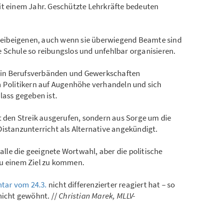
it einem Jahr. Geschützte Lehrkräfte bedeuten
e Leibeigenen, auch wenn sie überwiegend Beamte sind
die Schule so reibungslos und unfehlbar organisieren.
ch in Berufsverbänden und Gewerkschaften
n Politikern auf Augenhöhe verhandeln und sich
lass gegeben ist.
t den Streik ausgerufen, sondern aus Sorge um die
istanzunterricht als Alternative angekündigt.
 alle die geeignete Wortwahl, aber die politische
zu einem Ziel zu kommen.
ar vom 24.3.
nicht differenzierter reagiert hat – so
nicht gewöhnt. //
Christian Marek, MLLV-