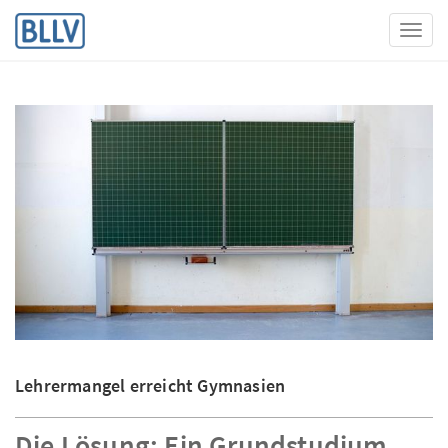
Toggl
Lehrermangel erreicht Gymnasien
Die Lösung: Ein Grundstudium