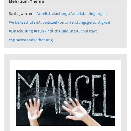
Mehr zum Thema
Schlagwörter:
#Arbeitsbelastung
#Arbeitsbedingungen
#Arbeitsschutz
#Arbeitszeitkonto
#Bildungsgerechtigkeit
#Einschulung
#Frühkindliche Bildung
#Schulstart
#Sprachstandserhebung