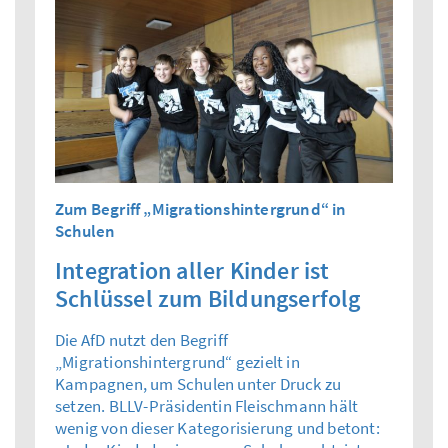
Zum Begriff „Migrationshintergrund“ in
Schulen
Integration aller Kinder ist
Schlüssel zum Bildungserfolg
Die AfD nutzt den Begriff
„Migrationshintergrund“ gezielt in
Kampagnen, um Schulen unter Druck zu
setzen. BLLV-Präsidentin Fleischmann hält
wenig von dieser Kategorisierung und betont: