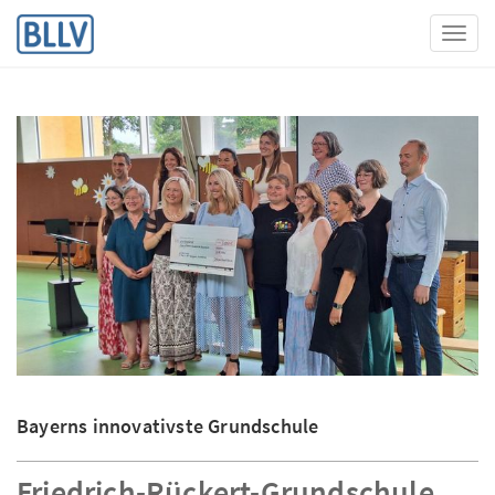
Toggl
Bayerns innovativste Grundschule
Friedrich-Rückert-Grundschule