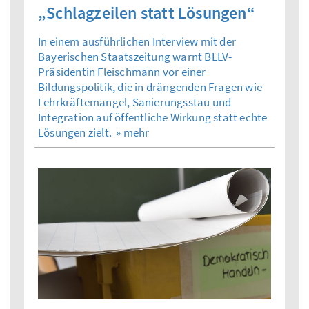
„Schlagzeilen statt Lösungen“
In einem ausführlichen Interview mit der
Bayerischen Staatszeitung warnt BLLV-
Präsidentin Fleischmann vor einer
Bildungspolitik, die in drängenden Fragen wie
Lehrkräftemangel, Sanierungsstau und
Integration auf öffentliche Wirkung statt echte
Lösungen zielt.
» mehr