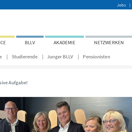
Jobs
ICE
BLLV
AKADEMIE
NETZWERKEN
e
Studierende
Junger BLLV
Pensionisten
usive Aufgabe!