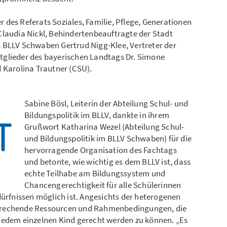
des Referats Soziales, Familie, Pflege, Generationen
Claudia Nickl, Behindertenbeauftragte der Stadt
 BLLV Schwaben Gertrud Nigg-Klee, Vertreter der
tglieder des bayerischen Landtags Dr. Simone
 Karolina Trautner (CSU).
Sabine Bösl, Leiterin der Abteilung Schul- und
Bildungspolitik im BLLV, dankte in ihrem
Grußwort Katharina Wezel (Abteilung Schul-
und Bildungspolitik im BLLV Schwaben) für die
hervorragende Organisation des Fachtags
und betonte, wie wichtig es dem BLLV ist, dass
echte Teilhabe am Bildungssystem und
Chancengerechtigkeit für alle Schülerinnen
dürfnissen möglich ist. Angesichts der heterogenen
prechende Ressourcen und Rahmenbedingungen, die
jedem einzelnen Kind gerecht werden zu können. „Es