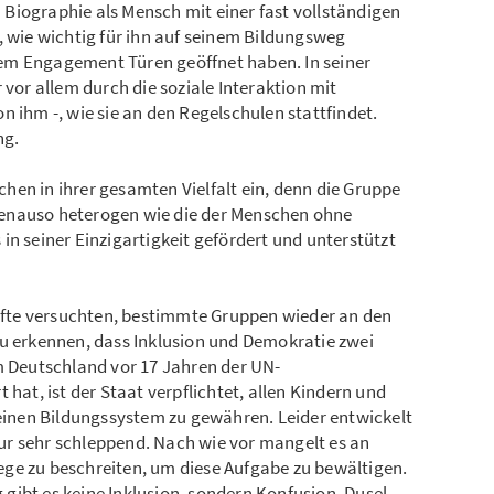
Biographie als Mensch mit einer fast vollständigen
, wie wichtig für ihn auf seinem Bildungsweg
em Engagement Türen geöffnet haben. In seiner
 vor allem durch die soziale Interaktion mit
n ihm -, wie sie an den Regelschulen stattfindet.
ng.
schen in ihrer gesamten Vielfalt ein, denn die Gruppe
enauso heterogen wie die der Menschen ohne
in seiner Einzigartigkeit gefördert und unterstützt
räfte versuchten, bestimmte Gruppen wieder an den
zu erkennen, dass Inklusion und Demokratie zwei
m Deutschland vor 17 Jahren der UN-
 hat, ist der Staat verpflichtet, allen Kindern und
nen Bildungssystem zu gewähren. Leider entwickelt
 nur sehr schleppend. Nach wie vor mangelt es an
ge zu beschreiten, um diese Aufgabe zu bewältigen.
gibt es keine Inklusion, sondern Konfusion. Dusel