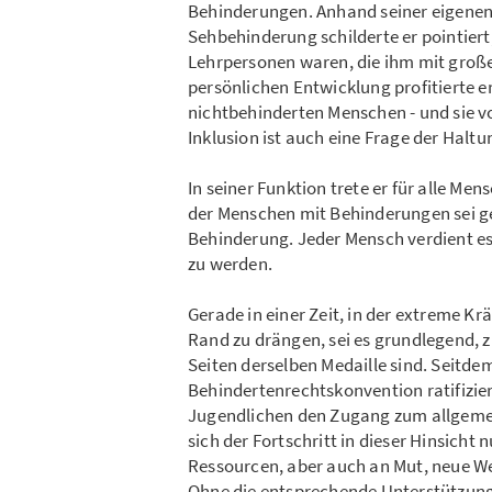
Behinderungen. Anhand seiner eigenen 
Sehbehinderung schilderte er pointiert
Lehrpersonen waren, die ihm mit groß
persönlichen Entwicklung profitierte er
nichtbehinderten Menschen - und sie vo
Inklusion ist auch eine Frage der Haltu
In seiner Funktion trete er für alle Men
der Menschen mit Behinderungen sei g
Behinderung. Jeder Mensch verdient es 
zu werden.
Gerade in einer Zeit, in der extreme K
Rand zu drängen, sei es grundlegend, 
Seiten derselben Medaille sind. Seitde
Behindertenrechtskonvention ratifiziert
Jugendlichen den Zugang zum allgemei
sich der Fortschritt in dieser Hinsicht
Ressourcen, aber auch an Mut, neue We
Ohne die entsprechende Unterstützung 