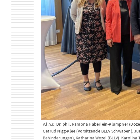
v.l.n.r.: Dr. phil. Ramona Häberlein-Klumpner (Doz
Getrud Nigg-Klee (Vorsitzende BLLV Schwaben), Jü
Behinderungen), Katharina Wezel (BLLV), Karolina 