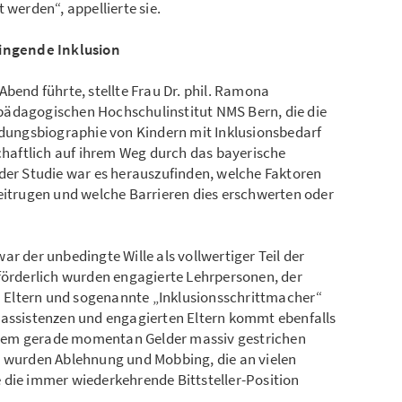
 werden“, appellierte sie.
lingende Inklusion
Abend führte, stellte Frau Dr. phil. Ramona
pädagogischen Hochschulinstitut NMS Bern, die die
ildungsbiographie von Kindern mit Inklusionsbedarf
schaftlich auf ihrem Weg durch das bayerische
 der Studie war es herauszufinden, welche Faktoren
beitrugen und welche Barrieren dies erschwerten oder
r der unbedingte Wille als vollwertiger Teil der
 förderlich wurden engagierte Lehrpersonen, der
Eltern und sogenannte „Inklusionsschrittmacher“
chulassistenzen und engagierten Eltern kommt ebenfalls
in dem gerade momentan Gelder massiv gestrichen
d wurden Ablehnung und Mobbing, die an vielen
 die immer wiederkehrende Bittsteller-Position