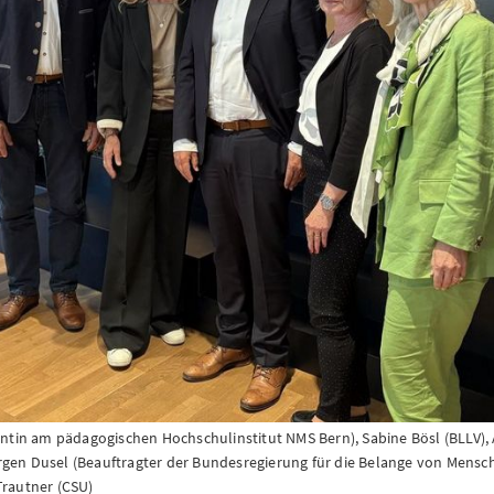
entin am pädagogischen Hochschulinstitut NMS Bern), Sabine Bösl (BLLV), 
rgen Dusel (Beauftragter der Bundesregierung für die Belange von Mensc
Trautner (CSU)