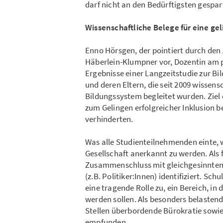
darf nicht an den Bedürftigsten gespart
Wissenschaftliche Belege für eine ge
Enno Hörsgen, der pointiert durch den 
Häberlein-Klumpner vor, Dozentin am 
Ergebnisse einer Langzeitstudie zur B
und deren Eltern, die seit 2009 wissen
Bildungssystem begleitet wurden. Ziel
zum Gelingen erfolgreicher Inklusion 
verhinderten.
Was alle Studienteilnehmenden einte, wa
Gesellschaft anerkannt zu werden. Als
Zusammenschluss mit gleichgesinnten 
(z.B. Politiker:Innen) identifiziert. S
eine tragende Rolle zu, ein Bereich, 
werden sollen. Als besonders belasten
Stellen überbordende Bürokratie sowie
empfunden.